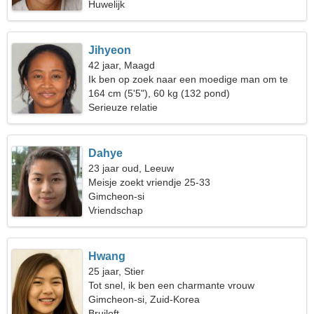
Huwelijk
Jihyeon
42 jaar, Maagd
Ik ben op zoek naar een moedige man om te
dansen
164 cm (5'5"), 60 kg (132 pond)
Serieuze relatie
Dahye
23 jaar oud, Leeuw
Meisje zoekt vriendje 25-33
Gimcheon-si
Vriendschap
Hwang
25 jaar, Stier
Tot snel, ik ben een charmante vrouw
Gimcheon-si, Zuid-Korea
Bruiloft