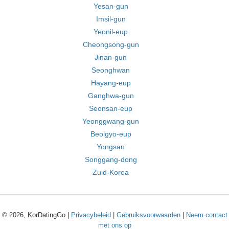
Yesan-gun
Imsil-gun
Yeonil-eup
Cheongsong-gun
Jinan-gun
Seonghwan
Hayang-eup
Ganghwa-gun
Seonsan-eup
Yeonggwang-gun
Beolgyo-eup
Yongsan
Songgang-dong
Zuid-Korea
© 2026, KorDatingGo |
Privacybeleid
|
Gebruiksvoorwaarden
|
Neem contact
met ons op