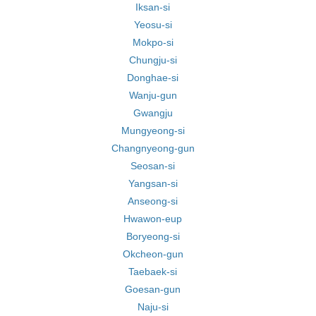
Iksan-si
Yeosu-si
Mokpo-si
Chungju-si
Donghae-si
Wanju-gun
Gwangju
Mungyeong-si
Changnyeong-gun
Seosan-si
Yangsan-si
Anseong-si
Hwawon-eup
Boryeong-si
Okcheon-gun
Taebaek-si
Goesan-gun
Naju-si